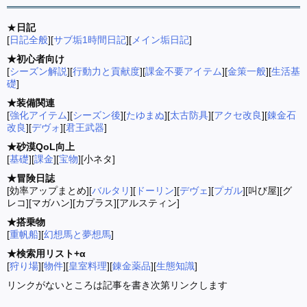
★
日記
[
日記全般
][
サブ垢1時間日記
][
メイン垢日記
]
★初心者向け
[
シーズン解説
][
行動力と貢献度
][
課金不要アイテム
][
金策一般
][
生活基
礎
]
★装備関連
[
強化アイテム
][
シーズン後
][
たゆまぬ
][
太古防具
][
アクセ改良
][
錬金石
改良
][
デヴォ
][
君王武器
]
★砂漠QoL向上
[
基礎
][
課金
][
宝物
][小ネタ]
★冒険日誌
[効率アップまとめ][
バルタリ
][
ドーリン
][
デヴェ
][
プガル
][叫び屋][グ
レコ][マガハン][カプラス][アルスティン]
★搭乗物
[
重帆船
][
幻想馬と夢想馬
]
★検索用リスト+α
[
狩り場
][
物件
][
皇室料理
][
錬金薬品
][
生態知識
]
リンクがないところは記事を書き次第リンクします