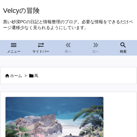
Velcyの冒険
黒い砂漠PCの日記と情報整理のブログ。必要な情報をできるだけペ
ージ遷移少なく見られるようにしています。





メニュー
サイドバー
前へ
次へ
検索


ホーム
>
馬