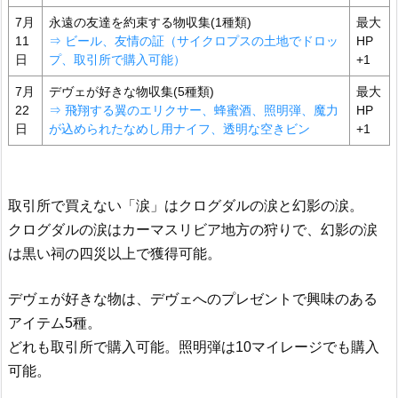
7月
永遠の友達を約束する物収集(1種類)
最大
11
⇒ ビール、友情の証（サイクロプスの土地でドロッ
HP
日
プ、取引所で購入可能）
+1
7月
デヴェが好きな物収集(5種類)
最大
22
⇒ 飛翔する翼のエリクサー、蜂蜜酒、照明弾、魔力
HP
日
が込められたなめし用ナイフ、透明な空きビン
+1
取引所で買えない「涙」はクログダルの涙と幻影の涙。
クログダルの涙はカーマスリビア地方の狩りで、幻影の涙
は黒い祠の四災以上で獲得可能。
デヴェが好きな物は、デヴェへのプレゼントで興味のある
アイテム5種。
どれも取引所で購入可能。照明弾は10マイレージでも購入
可能。