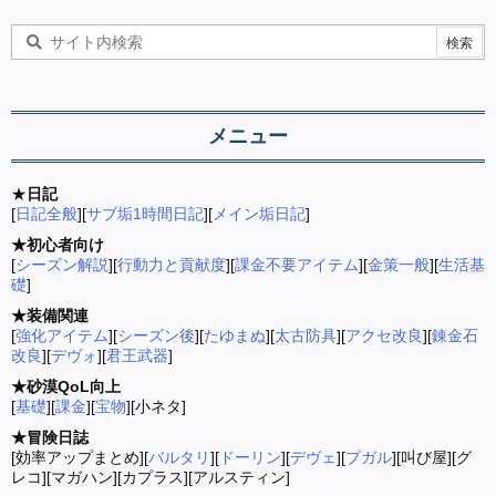
メニュー
★
日記
[
日記全般
][
サブ垢1時間日記
][
メイン垢日記
]
★初心者向け
[
シーズン解説
][
行動力と貢献度
][
課金不要アイテム
][
金策一般
][
生活基
礎
]
★装備関連
[
強化アイテム
][
シーズン後
][
たゆまぬ
][
太古防具
][
アクセ改良
][
錬金石
改良
][
デヴォ
][
君王武器
]
★砂漠QoL向上
[
基礎
][
課金
][
宝物
][小ネタ]
★冒険日誌
[効率アップまとめ][
バルタリ
][
ドーリン
][
デヴェ
][
プガル
][叫び屋][グ
レコ][マガハン][カプラス][アルスティン]