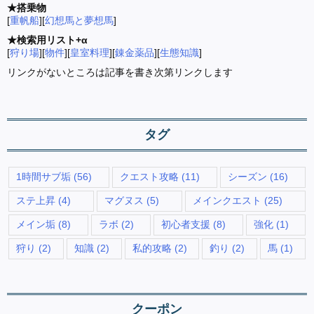
★搭乗物
[
重帆船
][
幻想馬と夢想馬
]
★検索用リスト+α
[
狩り場
][
物件
][
皇室料理
][
錬金薬品
][
生態知識
]
リンクがないところは記事を書き次第リンクします
タグ
1時間サブ垢
(56)
クエスト攻略
(11)
シーズン
(16)
ステ上昇
(4)
マグヌス
(5)
メインクエスト
(25)
メイン垢
(8)
ラボ
(2)
初心者支援
(8)
強化
(1)
狩り
(2)
知識
(2)
私的攻略
(2)
釣り
(2)
馬
(1)
クーポン