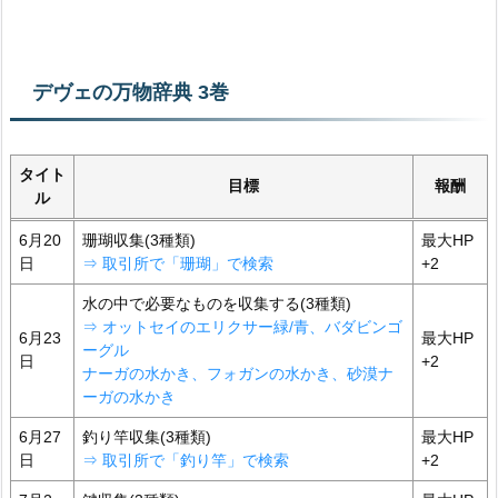
デヴェの万物辞典 3巻
タイト
目標
報酬
ル
6月20
珊瑚収集(3種類)
最大HP
日
⇒ 取引所で「珊瑚」で検索
+2
水の中で必要なものを収集する(3種類)
⇒ オットセイのエリクサー緑/青、バダビンゴ
6月23
最大HP
ーグル
日
+2
ナーガの水かき、フォガンの水かき、砂漠ナ
ーガの水かき
6月27
釣り竿収集(3種類)
最大HP
日
⇒ 取引所で「釣り竿」で検索
+2