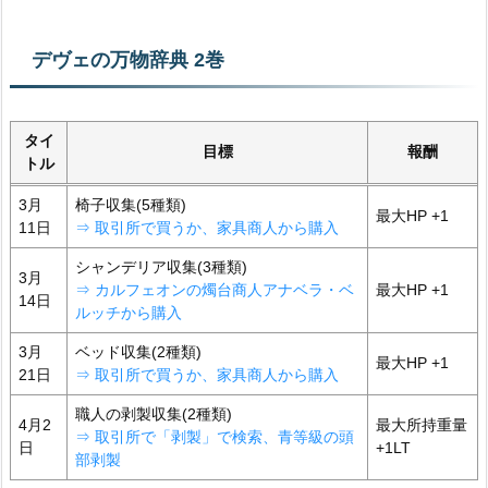
デヴェの万物辞典 2巻
タイ
目標
報酬
トル
3月
椅子収集(5種類)
最大HP +1
11日
⇒ 取引所で買うか、家具商人から購入
シャンデリア収集(3種類)
3月
⇒ カルフェオンの燭台商人アナベラ・ベ
最大HP +1
14日
ルッチから購入
3月
ベッド収集(2種類)
最大HP +1
21日
⇒ 取引所で買うか、家具商人から購入
職人の剥製収集(2種類)
4月2
最大所持重量
⇒ 取引所で「剥製」で検索、青等級の頭
日
+1LT
部剥製