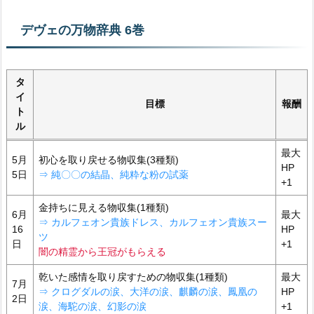
デヴェの万物辞典 6巻
タ
イ
目標
報酬
ト
ル
最大
5月
初心を取り戻せる物収集(3種類)
HP
5日
⇒ 純〇〇の結晶、純粋な粉の試薬
+1
金持ちに見える物収集(1種類)
6月
最大
⇒ カルフェオン貴族ドレス、カルフェオン貴族スー
16
HP
ツ
日
+1
闇の精霊から王冠がもらえる
乾いた感情を取り戻すための物収集(1種類)
最大
7月
⇒ クログダルの涙、大洋の涙、麒麟の涙、鳳凰の
HP
2日
涙、海駝の涙、幻影の涙
+1