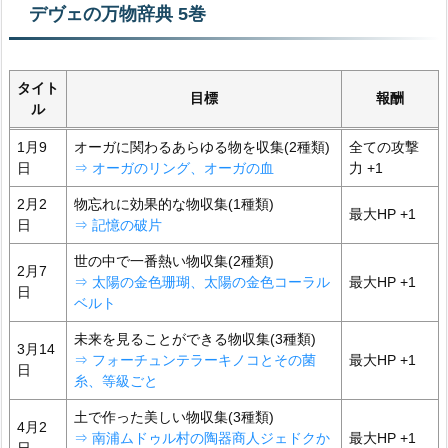
デヴェの万物辞典 5巻
タイト
目標
報酬
ル
1月9
オーガに関わるあらゆる物を収集(2種類)
全ての攻撃
日
⇒ オーガのリング、オーガの血
力 +1
2月2
物忘れに効果的な物収集(1種類)
最大HP +1
日
⇒ 記憶の破片
世の中で一番熱い物収集(2種類)
2月7
⇒ 太陽の金色珊瑚、太陽の金色コーラル
最大HP +1
日
ベルト
未来を見ることができる物収集(3種類)
3月14
⇒ フォーチュンテラーキノコとその菌
最大HP +1
日
糸、等級ごと
土で作った美しい物収集(3種類)
4月2
⇒ 南浦ムドゥル村の陶器商人ジェドクか
最大HP +1