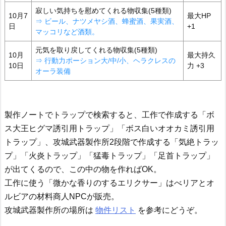
寂しい気持ちを慰めてくれる物収集(5種類)
10月7
最大HP
⇒ ビール、ナツメヤシ酒、蜂蜜酒、果実酒、
日
+1
マッコリなど
酒類。
元気を取り戻してくれる物収集(5種類)
10月
最大持久
⇒ 行動力ポーション
大
/
中
/
小
、ヘラクレスの
10日
力 +3
オーラ装備
製作ノートでトラップで検索すると、工作で作成する「ボ
ス大王ヒグマ誘引用トラップ」「ボス白いオオカミ誘引用
トラップ」、攻城武器製作所2段階で作成する「気絶トラッ
プ」「火炎トラップ」「猛毒トラップ」「足首トラップ」
が出てくるので、この中の物を作ればOK。
工作に使う「微かな香りのするエリクサー」はべリアとオ
ルビアの材料商人NPCが販売。
攻城武器製作所の場所は
物件リスト
を参考にどうぞ。