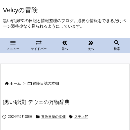
Velcyの冒険
黒い砂漠PCの日記と情報整理のブログ。必要な情報をできるだけペ
ージ遷移少なく見られるようにしています。





メニュー
サイドバー
前へ
次へ
検索


ホーム
>
冒険日誌の本棚
[黒い砂漠] デウェの万物辞典



2024年5月30日
冒険日誌の本棚
ステ上昇