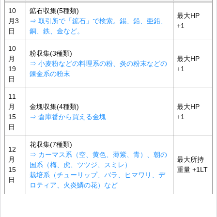
10
鉱石収集(5種類)
最大HP
月3
⇒ 取引所で「鉱石」で検索。錫、鉛、亜鉛、
+1
日
銅、鉄、金など。
10
粉収集(3種類)
月
最大HP
⇒ 小麦粉
な
どの料理系の粉、炎の粉末などの
19
+1
錬金系の粉末
日
11
月
金塊収集(4種類)
最大HP
15
⇒ 倉庫番から買える金塊
+1
日
花収集(7種類)
12
⇒ カーマス系（空、黄色、薄紫、青）
、
朝の
月
最大所持
国系（梅、虎、ツツジ、スミレ）
15
重量 +1LT
栽培系（チューリップ、バラ、ヒマワリ、デ
日
ロティア、火炎鱗の花）など