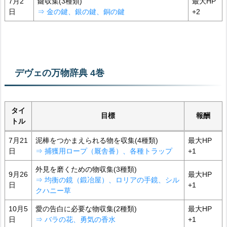
7月2
鍵収集(3種類)
最大HP
日
⇒ 金の鍵、銀の鍵、銅の鍵
+2
デヴェの万物辞典 4巻
タイ
目標
報酬
トル
7月21
泥棒をつかまえられる物を収集(4種類)
最大HP
日
⇒ 捕獲用ロープ（厩舎番）、各種トラップ
+1
外見を磨くための物収集(3種類)
9月26
最大HP
⇒ 均衡の鏡
（
鍛冶屋
）
、ロリアの手鏡、シル
日
+1
クハニー草
10月5
愛の告白に必要な物収集(2種類)
最大HP
日
⇒ バラの花、勇気の香水
+1