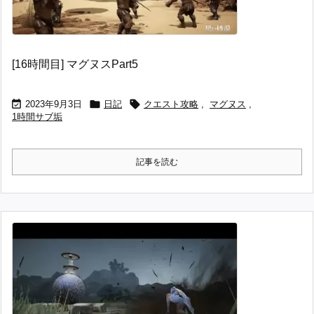
[16時間目] マグヌスPart5



2023年9月3日
日記
クエスト攻略
,
マグヌス
,
1時間サブ垢
記事を読む