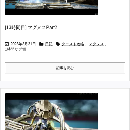
[13時間目] マグヌスPart2



2023年8月31日
日記
クエスト攻略
,
マグヌス
,
1時間サブ垢
記事を読む