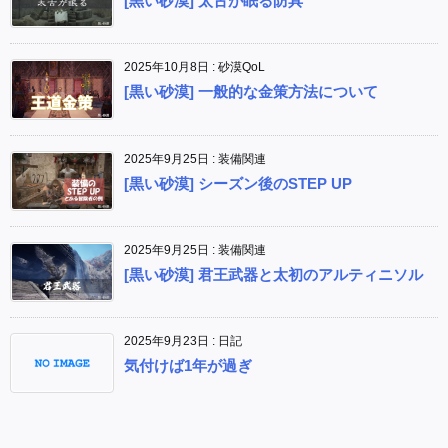
[黒い砂漠] 太古が眠る防具
2025年10月8日
:
砂漠QoL
[黒い砂漠] 一般的な金策方法について
2025年9月25日
:
装備関連
[黒い砂漠] シーズン後のSTEP UP
2025年9月25日
:
装備関連
[黒い砂漠] 君王武器と太初のアルティニソル
2025年9月23日
:
日記
気付けば1年が過ぎ