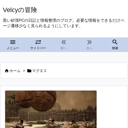
Velcyの冒険
黒い砂漠PCの日記と情報整理のブログ。必要な情報をできるだけペ
ージ遷移少なく見られるようにしています。





メニュー
サイドバー
前へ
次へ
検索


ホーム
>
マグヌス