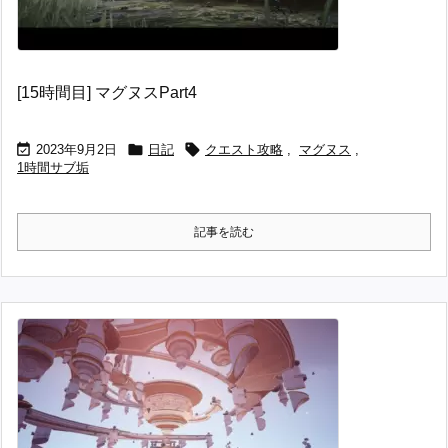
[15時間目] マグヌスPart4



2023年9月2日
日記
クエスト攻略
,
マグヌス
,
1時間サブ垢
記事を読む