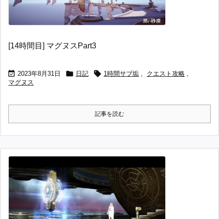
[14時間目] マグヌスPart3



2023年8月31日
日記
1時間サブ垢
,
クエスト攻略
,
マグヌス
記事を読む