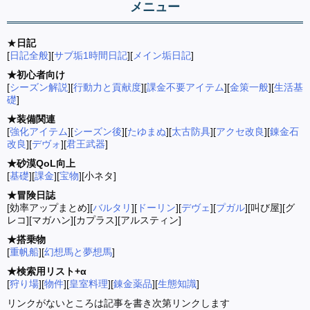
メニュー
★
日記
[
日記全般
][
サブ垢1時間日記
][
メイン垢日記
]
★初心者向け
[
シーズン解説
][
行動力と貢献度
][
課金不要アイテム
][
金策一般
][
生活基
礎
]
★装備関連
[
強化アイテム
][
シーズン後
][
たゆまぬ
][
太古防具
][
アクセ改良
][
錬金石
改良
][
デヴォ
][
君王武器
]
★砂漠QoL向上
[
基礎
][
課金
][
宝物
][小ネタ]
★冒険日誌
[効率アップまとめ][
バルタリ
][
ドーリン
][
デヴェ
][
プガル
][叫び屋][グ
レコ][マガハン][カプラス][アルスティン]
★搭乗物
[
重帆船
][
幻想馬と夢想馬
]
★検索用リスト+α
[
狩り場
][
物件
][
皇室料理
][
錬金薬品
][
生態知識
]
リンクがないところは記事を書き次第リンクします