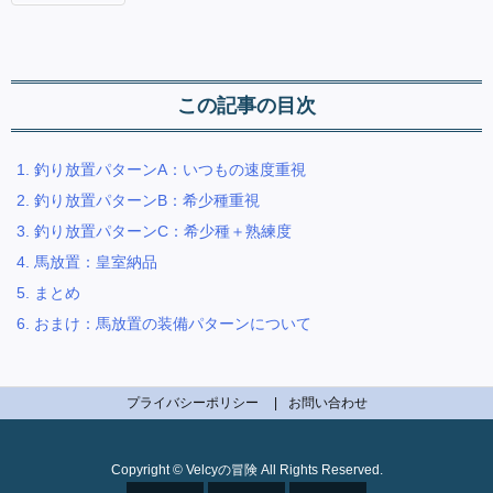
この記事の目次
1.
釣り放置パターンA：いつもの速度重視
2.
釣り放置パターンB：希少種重視
3.
釣り放置パターンC：希少種＋熟練度
4.
馬放置：皇室納品
5.
まとめ
6.
おまけ：馬放置の装備パターンについて
プライバシーポリシー
お問い合わせ
Copyright ©
Velcyの冒険
All Rights Reserved.