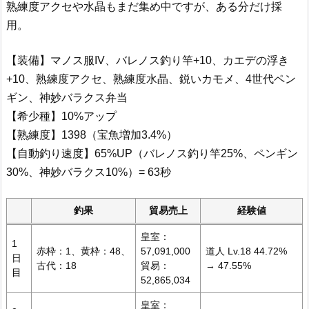
熟練度アクセや水晶もまだ集め中ですが、ある分だけ採
用。
【装備】マノス服IV、バレノス釣り竿+10、カエデの浮き
+10、熟練度アクセ、熟練度水晶、鋭いカモメ、4世代ペン
ギン、神妙バラクス弁当
【希少種】10%アップ
【熟練度】1398（宝魚増加3.4%）
【自動釣り速度】65%UP（バレノス釣り竿25%、ペンギン
30%、神妙バラクス10%）= 63秒
釣果
貿易売上
経験値
皇室：
1
赤枠：1、黄枠：48、
57,091,000
道人 Lv.18 44.72%
日
古代：18
貿易：
→ 47.55%
目
52,865,034
皇室：