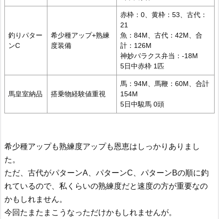
赤枠：0、黄枠：53、古代：
21
釣りパター
希少種アップ+熟練
魚：84M、古代：42M、合
ンC
度装備
計：126M
神妙バラクス弁当：-18M
5日中赤枠 1匹
馬：94M、馬鞭：60M、合計
馬皇室納品
搭乗物経験値重視
154M
5日中駿馬 0頭
希少種アップも熟練度アップも恩恵はしっかりありまし
た。
ただ、古代がパターンA、パターンC、パターンBの順に釣
れているので、私くらいの熟練度だと速度の方が重要なの
かもしれません。
今回たまたまこうなっただけかもしれませんが。