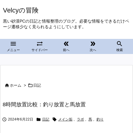
Velcyの冒険
黒い砂漠PCの日記と情報整理のブログ。必要な情報をできるだけペ
ージ遷移少なく見られるようにしています。





メニュー
サイドバー
前へ
次へ
検索


ホーム
>
日記
8時間放置比較：釣り放置と馬放置



2024年6月22日
日記
メイン垢
,
ラボ
,
馬
,
釣り