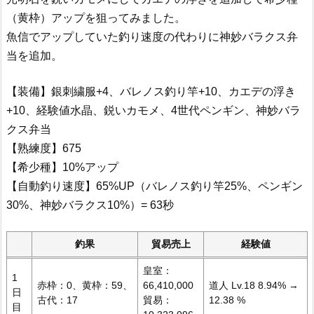
（黄枠）アップを狙ってみました。
魚信でアップしていた釣り速度の代わりに神妙バラクス弁
当を追加。
【装備】銀刺繍服+4、バレノス釣り竿+10、カエデの浮き
+10、経験値水晶、鋭いカモメ、4世代ペンギン、神妙バラ
クス弁当
【熟練度】675
【希少種】10%アップ
【自動釣り速度】65%UP（バレノス釣り竿25%、ペンギン
30%、神妙バラクス10%）= 63秒
釣果
貿易売上
経験値
皇室：
1
赤枠：0、黄枠：59、
66,410,000
道人 Lv.18 8.94% →
日
古代：17
貿易：
12.38 %
目