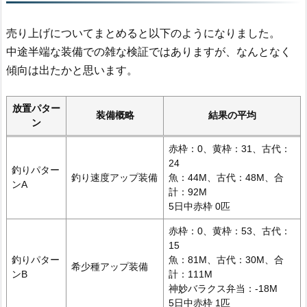
売り上げについてまとめると以下のようになりました。
中途半端な装備での雑な検証ではありますが、なんとなく
傾向は出たかと思います。
放置パター
装備概略
結果の平均
ン
赤枠：0、黄枠：31、古代：
24
釣りパター
釣り速度アップ装備
魚：44M、古代：48M、合
ンA
計：92M
5日中赤枠 0匹
赤枠：0、黄枠：53、古代：
15
釣りパター
魚：81M、古代：30M、合
希少種アップ装備
ンB
計：111M
神妙バラクス弁当：-18M
5日中赤枠 1匹