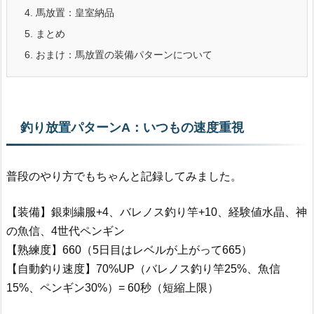
4.
馬放置：皇室納品
5.
まとめ
6.
おまけ：馬放置の装備パターンについて
釣り放置パターンA：いつもの速度重視
普段のやり方でもちゃんと記録してみました。
【装備】銀刺繍服+4、バレノス釣り竿+10、経験値水晶、神
の魚信、4世代ペンギン
【熟練度】660（5日目はレベルが上がって665）
【自動釣り速度】70%UP（バレノス釣り竿25%、魚信
15%、ペンギン30%）= 60秒（短縮上限）