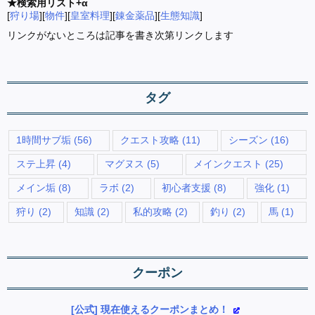
★検索用リスト+α
[
狩り場
][
物件
][
皇室料理
][
錬金薬品
][
生態知識
]
リンクがないところは記事を書き次第リンクします
タグ
1時間サブ垢
(56)
クエスト攻略
(11)
シーズン
(16)
ステ上昇
(4)
マグヌス
(5)
メインクエスト
(25)
メイン垢
(8)
ラボ
(2)
初心者支援
(8)
強化
(1)
狩り
(2)
知識
(2)
私的攻略
(2)
釣り
(2)
馬
(1)
クーポン
[公式] 現在使えるクーポンまとめ！