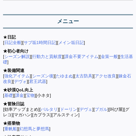
メニュー
★
日記
[
日記全般
][
サブ垢1時間日記
][
メイン垢日記
]
★初心者向け
[
シーズン解説
][
行動力と貢献度
][
課金不要アイテム
][
金策一般
][
生活基
礎
]
★装備関連
[
強化アイテム
][
シーズン後
][
たゆまぬ
][
太古防具
][
アクセ改良
][
錬金石
改良
][
デヴォ
][
君王武器
]
★砂漠QoL向上
[
基礎
][
課金
][
宝物
][小ネタ]
★冒険日誌
[効率アップまとめ][
バルタリ
][
ドーリン
][
デヴェ
][
プガル
][叫び屋][グ
レコ][マガハン][カプラス][アルスティン]
★搭乗物
[
重帆船
][
幻想馬と夢想馬
]