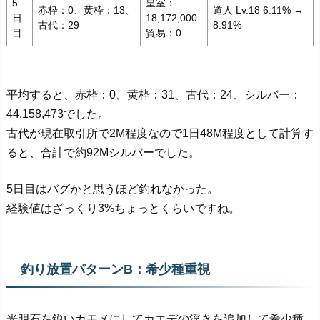
5
皇室：
赤枠：0、黄枠：13、
道人 Lv.18 6.11% →
日
18,172,000
古代：29
8.91%
目
貿易：0
平均すると、赤枠：0、黄枠：31、古代：24、シルバー：
44,158,473でした。
古代が現在取引所で2M程度なので1日48M程度として計算す
ると、合計で約92Mシルバーでした。
5日目はバグかと思うほど釣れなかった。
経験値はざっくり3%ちょっとくらいですね。
釣り放置パターンB：希少種重視
光明石を鋭いカモメにしてカエデの浮きを追加して希少種