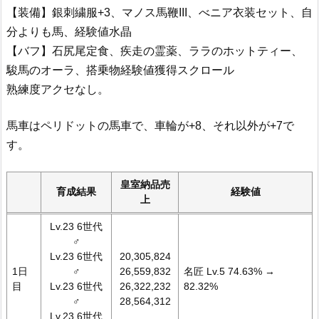
【装備】銀刺繍服+3、マノス馬鞭III、べニア衣装セット、自
分よりも馬、経験値水晶
【バフ】石尻尾定食、疾走の霊薬、ララのホットティー、
駿馬のオーラ、搭乗物経験値獲得スクロール
熟練度アクセなし。
馬車はペリドットの馬車で、車輪が+8、それ以外が+7で
す。
皇室納品売
育成結果
経験値
上
Lv.23 6世代
♂
Lv.23 6世代
20,305,824
1日
♂
26,559,832
名匠 Lv.5 74.63% →
目
Lv.23 6世代
26,322,232
82.32%
♂
28,564,312
Lv.23 6世代