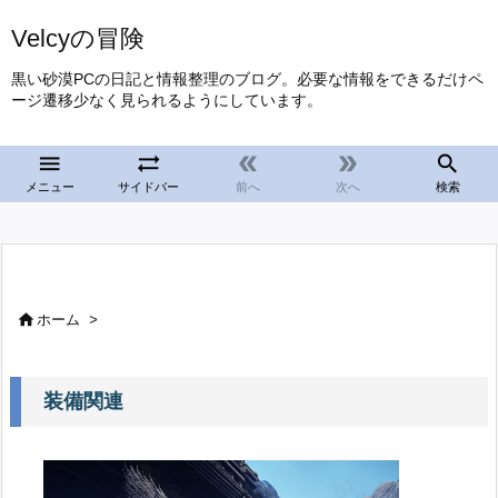
Velcyの冒険
黒い砂漠PCの日記と情報整理のブログ。必要な情報をできるだけペ
ージ遷移少なく見られるようにしています。





メニュー
サイドバー
前へ
次へ
検索

ホーム
>
装備関連