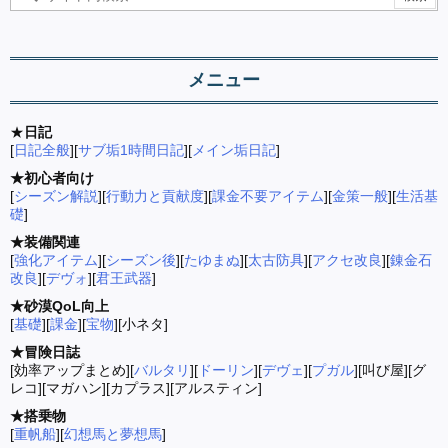
メニュー
★
日記
[
日記全般
][
サブ垢1時間日記
][
メイン垢日記
]
★初心者向け
[
シーズン解説
][
行動力と貢献度
][
課金不要アイテム
][
金策一般
][
生活基
礎
]
★装備関連
[
強化アイテム
][
シーズン後
][
たゆまぬ
][
太古防具
][
アクセ改良
][
錬金石
改良
][
デヴォ
][
君王武器
]
★砂漠QoL向上
[
基礎
][
課金
][
宝物
][小ネタ]
★冒険日誌
[効率アップまとめ][
バルタリ
][
ドーリン
][
デヴェ
][
プガル
][叫び屋][グ
レコ][マガハン][カプラス][アルスティン]
★搭乗物
[
重帆船
][
幻想馬と夢想馬
]