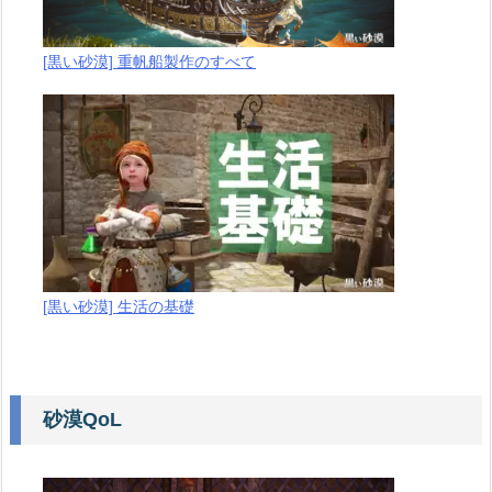
[黒い砂漠] 重帆船製作のすべて
[黒い砂漠] 生活の基礎
砂漠QoL