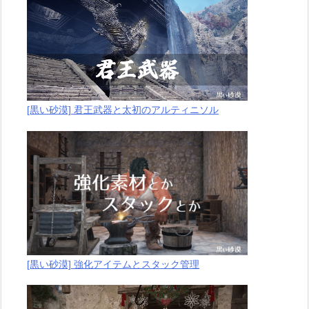
[黒い砂漠] 君王武器と太初のアルティニソル
[黒い砂漠] 強化アイテムとスタック管理