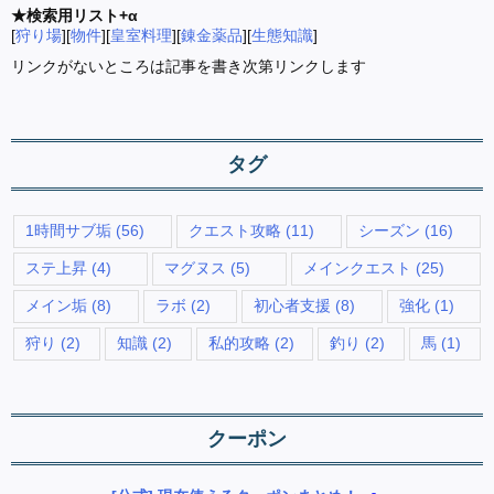
★検索用リスト+α
[
狩り場
][
物件
][
皇室料理
][
錬金薬品
][
生態知識
]
リンクがないところは記事を書き次第リンクします
タグ
1時間サブ垢
(56)
クエスト攻略
(11)
シーズン
(16)
ステ上昇
(4)
マグヌス
(5)
メインクエスト
(25)
メイン垢
(8)
ラボ
(2)
初心者支援
(8)
強化
(1)
狩り
(2)
知識
(2)
私的攻略
(2)
釣り
(2)
馬
(1)
クーポン