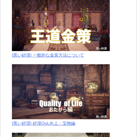
[黒い砂漠] 一般的な金策方法について
[黒い砂漠] 砂漠QoL向上：宝物編