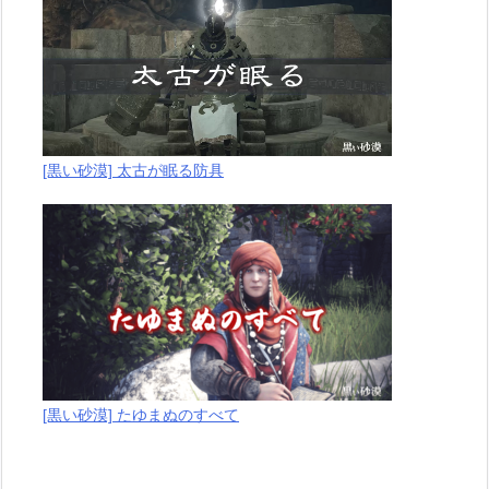
[黒い砂漠] 太古が眠る防具
[黒い砂漠] たゆまぬのすべて