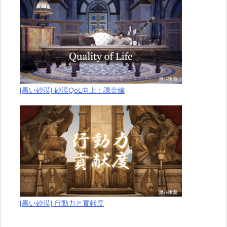
[黒い砂漠] 砂漠QoL向上：課金編
[黒い砂漠] 行動力と貢献度