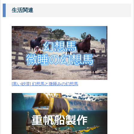
生活関連
[黒い砂漠] 幻想馬と微睡みの幻想馬