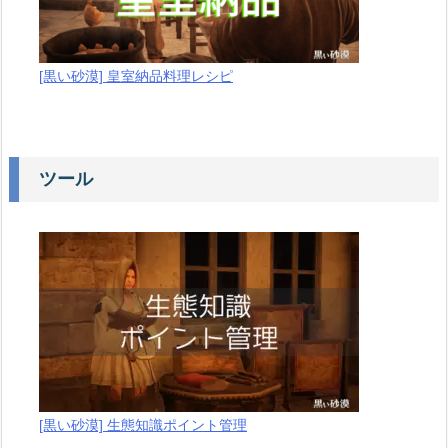
[黒い砂漠] 皇室納品料理レシピ
ツール
[黒い砂漠] 生態知識ポイント管理