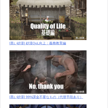
[黒い砂漠] 砂漠QoL向上：義務教育編
[黒い砂漠] 99%課金不要なもの（代替手段あり）