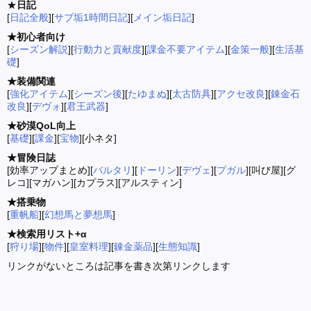
★
日記
[
日記全般
][
サブ垢1時間日記
][
メイン垢日記
]
★初心者向け
[
シーズン解説
][
行動力と貢献度
][
課金不要アイテム
][
金策一般
][
生活基
礎
]
★装備関連
[
強化アイテム
][
シーズン後
][
たゆまぬ
][
太古防具
][
アクセ改良
][
錬金石
改良
][
デヴォ
][
君王武器
]
★砂漠QoL向上
[
基礎
][
課金
][
宝物
][小ネタ]
★冒険日誌
[効率アップまとめ][
バルタリ
][
ドーリン
][
デヴェ
][
プガル
][叫び屋][グ
レコ][マガハン][カプラス][アルスティン]
★搭乗物
[
重帆船
][
幻想馬と夢想馬
]
★検索用リスト+α
[
狩り場
][
物件
][
皇室料理
][
錬金薬品
][
生態知識
]
リンクがないところは記事を書き次第リンクします