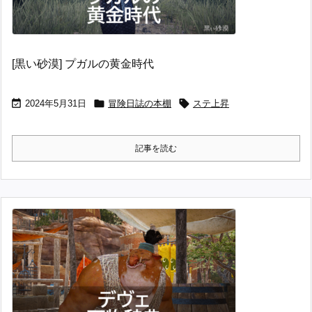
[黒い砂漠] プガルの黄金時代



2024年5月31日
冒険日誌の本棚
ステ上昇
記事を読む