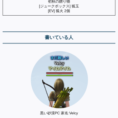
初秋の贈り物
[ジュークボックス] 狐玉
[EV] 狐火 2個
書いている人
黒い砂漠PC 家名:Velcy