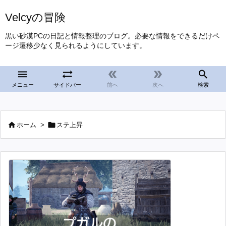
Velcyの冒険
黒い砂漠PCの日記と情報整理のブログ。必要な情報をできるだけペ
ージ遷移少なく見られるようにしています。





メニュー
サイドバー
前へ
次へ
検索


ホーム
>
ステ上昇