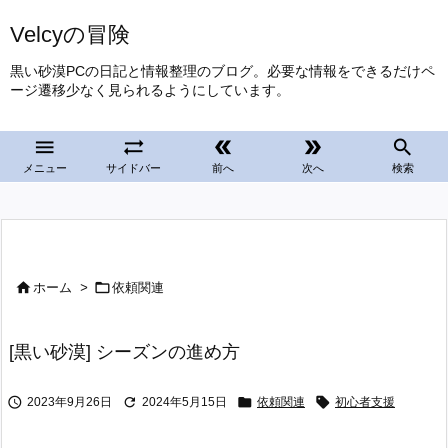
Velcyの冒険
黒い砂漠PCの日記と情報整理のブログ。必要な情報をできるだけペ
ージ遷移少なく見られるようにしています。





メニュー
サイドバー
前へ
次へ
検索


ホーム
>
依頼関連
[黒い砂漠] シーズンの進め方




2023年9月26日
2024年5月15日
依頼関連
初心者支援