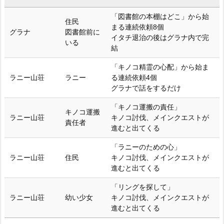
「図書館の本棚はどこ」から始
住民
まる連続依頼8個
グラナ
図書館前に
イタチ退治の後はグラナ内で完
いる
結
「キノコ精霊の心配」から始ま
ラニー山荘
ラニー
る連続依頼4個
グラナで話をするだけ
「キノコ運搬の責任」
キノコ運搬
ラニー山荘
キノコ討伐、メインクエストが
責任者
進むと出てくる
「ラニーのための心」
ラニー山荘
住民
キノコ討伐、メインクエストが
進むと出てくる
「リングを探して」
ラニー山荘
幼い少女
キノコ討伐、メインクエストが
進むと出てくる