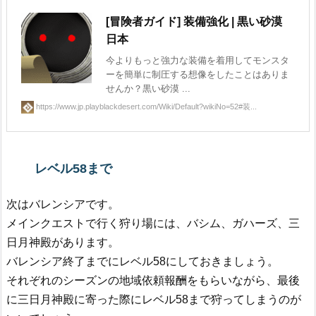
[冒険者ガイド] 装備強化 | 黒い砂漠
日本
今よりもっと強力な装備を着用してモンスタ
ーを簡単に制圧する想像をしたことはありま
せんか？黒い砂漠 ...
https://www.jp.playblackdesert.com/Wiki/Default?wikiNo=52#装...
レベル58まで
次はバレンシアです。
メインクエストで行く狩り場には、バシム、ガハーズ、三
日月神殿があります。
バレンシア終了までにレベル58にしておきましょう。
それぞれのシーズンの地域依頼報酬をもらいながら、最後
に三日月神殿に寄った際にレベル58まで狩ってしまうのが