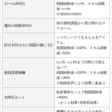
ロール(60分)
戦闘経験値 +○○%、スキル経験
値 +○○%
※300%や530%
毎日挑戦課題から受け取れるス
傭兵の経験(60分)
クロール。
シーズンパスでももらえるアイ
テム。
[EV] 封印された戦闘の書(〇日)
戦闘経験値 +100%、スキル経験
値 +50%
Lv.15～Lv.60までの間だけ使え
るバフ。
挑戦課題報酬
戦闘経験値 +100%、スキル経験
値 +30%
※戦闘名声により効果に差あり
臥薪嘗胆セットで戦闘経験値
光明石セット
+400%
（セット効果+光明石効果）
燦爛たるカイディクトの水晶 –