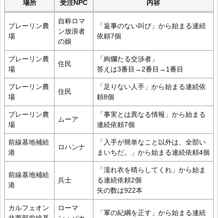
場所
受注NPC
内容
自称ロマ
ブレーリン農
「返事のない叫び」から始まる連続
ン放浪者
場
依頼7個
の娘
ブレーリン農
「絢爛たる交渉者」
住民
場
答えは3番目→2番目→1番目
ブレーリン農
「足りない人手」から始まる連続依
住民
場
頼8個
ブレーリン農
「事実とは異なる情報」から始まる
ムーア
場
連続依頼7個
前線基地補給
「入手が簡単なこと以外は、全部い
ロハンナ
港
まいちだ。」から始まる連続依頼4個
「濡れ衣を晴らしてくれ」から始ま
前線基地補給
兵士
る連続依頼2個
港
矢の数は922本
カルフェオン
ローマ
「軍の紀綱を正す」から始まる連続