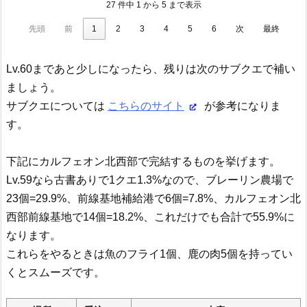
27 件中 1 から 5 まで表示
先頭
前
1
2
3
4
5
6
次
最終
Lv.60まであと少しになったら、残りは次のサブクエで補い
ましょう。
サブクエについては
こちらのサイト
が参考になりま
す。
下記にカルフェオン北西部で完結するものを挙げます。
Lv.59なら古書ありで1クエ1.3%なので、ブレーリン農場で
23個=29.9%、前線基地補給港で6個=7.8%、カルフェオン北
西部前線基地で14個=18.2%、これだけでも合計で55.9%に
なります。
これらをやるときは魚のフライ1個、鹿の肉5個を持ってい
くとスムーズです。