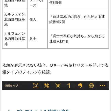
北西部前線基
ン・バカ
依頼5個
地
ーズ
カルフェオン
「前線基地での騒ぎ」から始まる連
北西部前線基
住人
続依頼7個
地
カルフェオン
「兵士の率直な気持ち」から始まる
北西部前線基
兵士
連続依頼2個
地
依頼が表示されない場合、Oキーから依頼リストを開いて依
頼タイプのフィルタを確認。