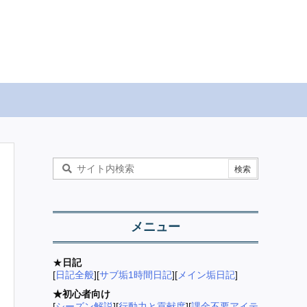
メニュー
★
日記
[
日記全般
][
サブ垢1時間日記
][
メイン垢日記
]
★初心者向け
[
シーズン解説
][
行動力と貢献度
][
課金不要アイテ