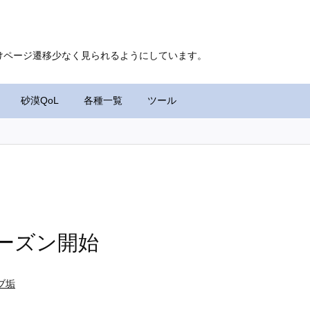
けページ遷移少なく見られるようにしています。
砂漠QoL
各種一覧
ツール
年シーズン開始
ブ垢