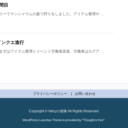
時間目
ーでマンシャウムの森で狩りをしました。アイテム整理や ...
メインクエ進行
ずはアイテム整理とイベント労働者派遣。労働者はログア ...
プライバシーポリシー
お問い合わせ
Copyright ©
Velcyの冒険
All Rights Reserved.
WordPress Luxeritas Theme is provided by "
Thought is free
".