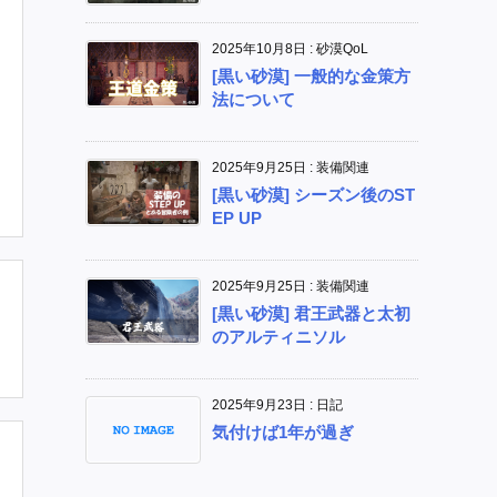
2025年10月8日
:
砂漠QoL
[黒い砂漠] 一般的な金策方
法について
2025年9月25日
:
装備関連
[黒い砂漠] シーズン後のST
EP UP
2025年9月25日
:
装備関連
[黒い砂漠] 君王武器と太初
のアルティニソル
2025年9月23日
:
日記
気付けば1年が過ぎ