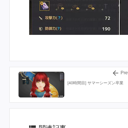

Pre
[40時間目] サマーシーズン卒業