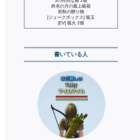
Jの特別な箱 2個
終末の月の最上級箱
初秋の贈り物
[ジュークボックス] 狐玉
[EV] 狐火 2個
書いている人