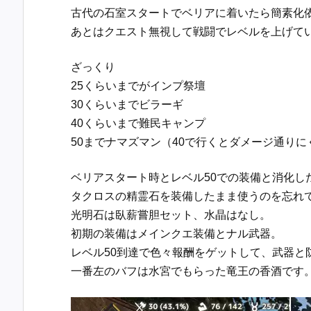
古代の石室スタートでベリアに着いたら簡素化
あとはクエスト無視して戦闘でレベルを上げて
ざっくり
25くらいまでがインプ祭壇
30くらいまでビラーギ
40くらいまで難民キャンプ
50までナマズマン（40で行くとダメージ通り
ベリアスタート時とレベル50での装備と消化し
タクロスの精霊石を装備したまま使うのを忘れ
光明石は臥薪嘗胆セット、水晶はなし。
初期の装備はメインクエ装備とナル武器。
レベル50到達で色々報酬をゲットして、武器と
一番左のバフは水宮でもらった竜王の香酒です