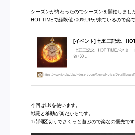
シーズンが終わったのでシーズンを開始しまし
HOT TIMEで経験値700%UPが来ているの
[イベント] 七五三記念、HOT
七五三記念、HOT TIMEがスタ
値+30 ...
https://www.jp.playblackdesert.com/News/Notice/Detail?boardN
今回はLNを使います。
戦闘と移動が楽だからです。
1時間区切りでさくっと遊ぶので楽なの優先です