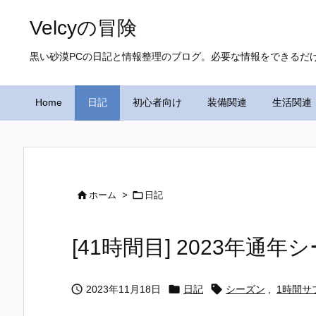
Velcyの冒険
黒い砂漠PCの日記と情報整理のブログ。必要な情報をできるだ
Home
日記
初心者向け
装備関連
生活関連


ホーム
>
日記
[41時間目] 2023年通



2023年11月18日
日記
シーズン
,
1時間サ