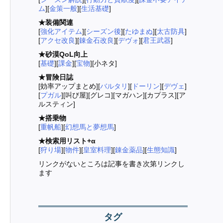
ム
][
金策一般
][
生活基礎
]
★装備関連
[
強化アイテム
][
シーズン後
][
たゆまぬ
][
太古防具
]
[
アクセ改良
][
錬金石改良
][
デヴォ
][
君王武器
]
★砂漠QoL向上
[
基礎
][
課金
][
宝物
][小ネタ]
★冒険日誌
[効率アップまとめ][
バルタリ
][
ドーリン
][
デヴェ
]
[
プガル
][叫び屋][グレコ][マガハン][カプラス][ア
ルスティン]
★搭乗物
[
重帆船
][
幻想馬と夢想馬
]
★検索用リスト+α
[
狩り場
][
物件
][
皇室料理
][
錬金薬品
][
生態知識
]
リンクがないところは記事を書き次第リンクし
ます
タグ