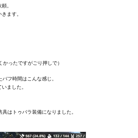
依頼。
いきます。
にくかったですがごり押しで）
たバフ時間はこんな感じ。
ていました。
防具はトゥバラ装備になりました。
。