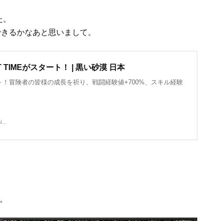
た。
で楽できるかなあと思いまして。
 TIMEがスタート！ | 黒い砂漠 日本
ート！冒険者の皆様の成長を祈り、戦闘経験値+700%、スキル経験
...
。