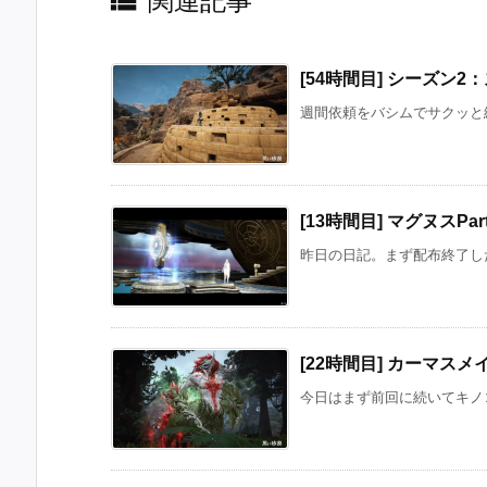

関連記事
[54時間目] シーズン2
週間依頼をバシムでサクッと終
[13時間目] マグヌスPar
昨日の日記。まず配布終了した
[22時間目] カーマスメ
今日はまず前回に続いてキノコ