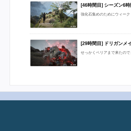
[46時間目] シーズン6
強化石集めのためにウィークリ
[29時間目] ドリガン
せっかくベリアまで来たのでま