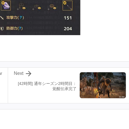

v
Next
[42時間] 通年シーズン2時間目：
覚醒伝承完了