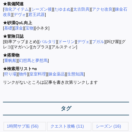
★装備関連
[
強化アイテム
][
シーズン後
][
たゆまぬ
][
太古防具
][
アクセ改良
][
錬金石
改良
][
デヴォ
][
君王武器
]
★砂漠QoL向上
[
基礎
][
課金
][
宝物
][小ネタ]
★冒険日誌
[効率アップまとめ][
バルタリ
][
ドーリン
][
デヴェ
][
プガル
][叫び屋][グ
レコ][マガハン][カプラス][アルスティン]
★搭乗物
[
重帆船
][
幻想馬と夢想馬
]
★検索用リスト+α
[
狩り場
][
物件
][
皇室料理
][
錬金薬品
][
生態知識
]
リンクがないところは記事を書き次第リンクします
タグ
1時間サブ垢
(56)
クエスト攻略
(11)
シーズン
(16)