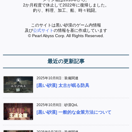
2か月程度で休止して2022年に復帰しました。
釣り、料理、加工、船、時々戦闘。
このサイトは黒い砂漠のゲーム内情報
及び
公式サイト
の情報を基に作成しています
© Pearl Abyss Corp. All Rights Reserved.
最近の更新記事
2025年10月8日
:
装備関連
[黒い砂漠] 太古が眠る防具
2025年10月8日
:
砂漠QoL
[黒い砂漠] 一般的な金策方法について
2025年9月25日
:
装備関連