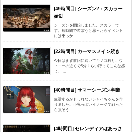
[49時間目] シーズン2：スカラー
始動
シーズンを開始しました。スカラーで
す。短時間で遊ぼうと思ったらイベント
には乗っか ...
[22時間目] カーマスメイン続き
今日はまず前回に続いてキノコ狩り。ウ
ィニーの近くで5分くらい狩ってこんな感
じ。 ...
[40時間目] サマーシーズン卒業
生活するかもしれないシャイちゃんを作
りました。小鬼っぽいイメージで戦った
ら強そう ...
[4時間目] セレンディアはあっさ