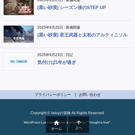
[黒い砂漠] シーズン後のSTEP UP
2025年9月25日
:
装備関連
[黒い砂漠] 君王武器と太初のアルティニソル
2025年9月23日
:
日記
気付けば1年が過ぎ
プライバシーポリシー
お問い合わせ
Copyright ©
Velcyの冒険
All Rights Reserved.


WordPress Luxeritas Theme is provided by "
Thought is free
".
上へ
ホーム