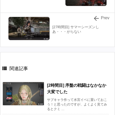

Prev
[27時間目] サマーシーズンし
あ・・・がらない

関連記事
[2時間目] 序盤の戦闘はなかなか
大変でした
サブキャラ作って水宮イベに置いておこ
う！と思ったのですが、よくよく見てみ
るとクミ ...