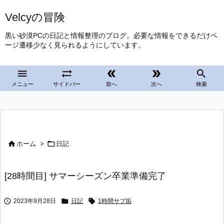
Velcyの冒険
黒い砂漠PCの日記と情報整理のブログ。必要な情報をできるだけペ
ージ遷移少なく見られるようにしています。





メニュー
サイドバー
前へ
次へ
検索


ホーム
>
日記
[28時間目] サマーシーズン卒業準備完了



2023年9月28日
日記
1時間サブ垢