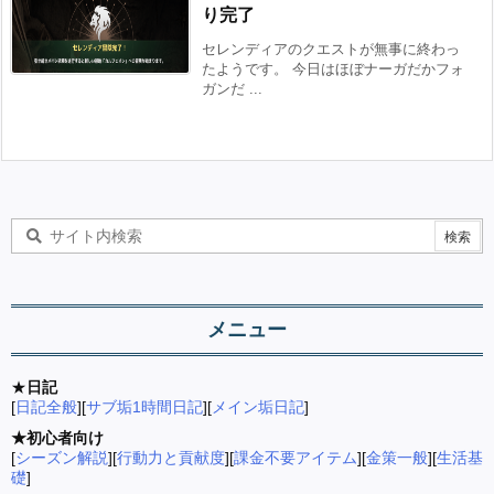
り完了
セレンディアのクエストが無事に終わっ
たようです。 今日はほぼナーガだかフォ
ガンだ ...
メニュー
★
日記
[
日記全般
][
サブ垢1時間日記
][
メイン垢日記
]
★初心者向け
[
シーズン解説
][
行動力と貢献度
][
課金不要アイテム
][
金策一般
][
生活基
礎
]