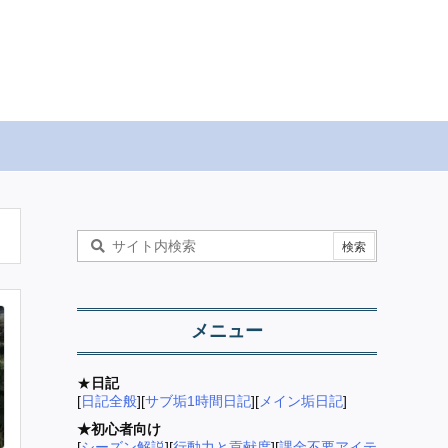
メニュー
★
日記
[
日記全般
][
サブ垢1時間日記
][
メイン垢日記
]
★初心者向け
[
シーズン解説
][
行動力と貢献度
][
課金不要アイテ