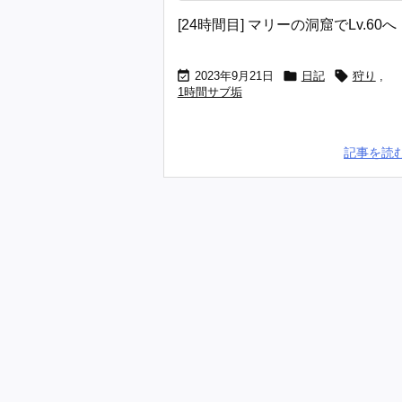
[24時間目] マリーの洞窟でLv.60へ



2023年9月21日
日記
狩り
,
1時間サブ垢
記事を読