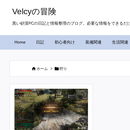
Velcyの冒険
黒い砂漠PCの日記と情報整理のブログ。必要な情報をできるだ
Home
日記
初心者向け
装備関連
生活関連


ホーム
>
狩り