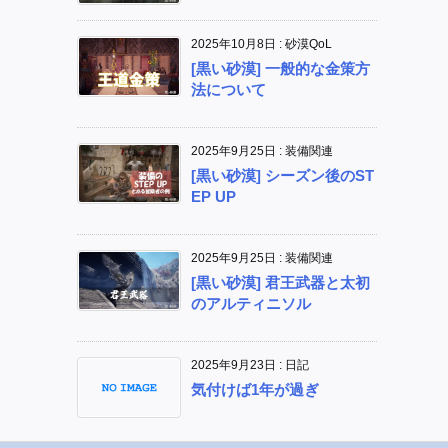
2025年10月8日
:
砂漠QoL
[黒い砂漠] 一般的な金策方
法について
2025年9月25日
:
装備関連
[黒い砂漠] シーズン後のST
EP UP
2025年9月25日
:
装備関連
[黒い砂漠] 君王武器と太初
のアルティニソル
2025年9月23日
:
日記
気付けば1年が過ぎ