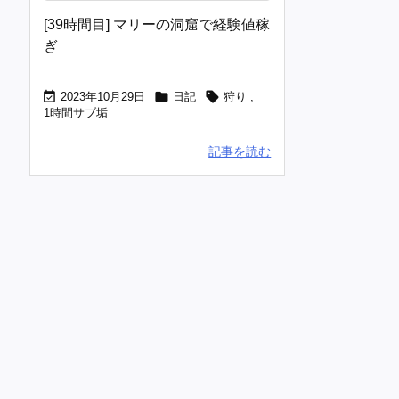
[39時間目] マリーの洞窟で経験値稼
ぎ



2023年10月29日
日記
狩り
,
1時間サブ垢
記事を読む