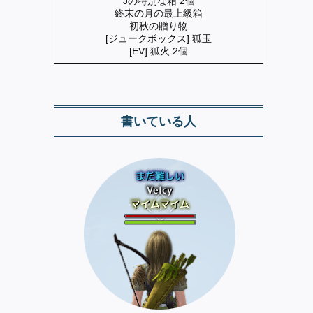
Jの特別な箱 2個
終末の月の最上級箱
初秋の贈り物
[ジュークボックス] 狐玉
[EV] 狐火 2個
書いている人