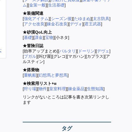
ム
][
金策一般
][
生活基礎
]
★装備関連
[
強化アイテム
][
シーズン後
][
たゆまぬ
][
太古防具
]
[
アクセ改良
][
錬金石改良
][
デヴォ
][
君王武器
]
★砂漠QoL向上
[
基礎
][
課金
][
宝物
][小ネタ]
★冒険日誌
む
[効率アップまとめ][
バルタリ
][
ドーリン
][
デヴェ
]
[
プガル
][叫び屋][グレコ][マガハン][カプラス][ア
ルスティン]
★搭乗物
[
重帆船
][
幻想馬と夢想馬
]
★検索用リスト+α
[
狩り場
][
物件
][
皇室料理
][
錬金薬品
][
生態知識
]
リンクがないところは記事を書き次第リンクし
ます
タグ