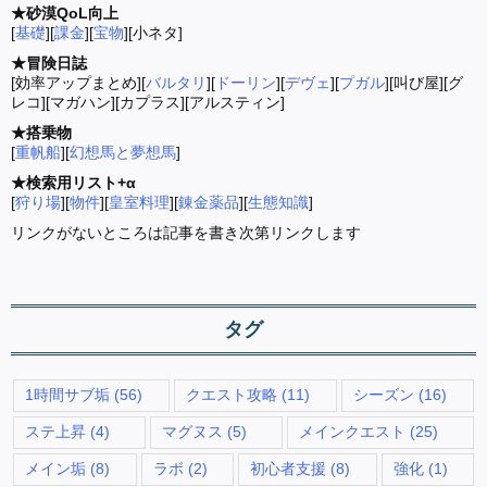
★砂漠QoL向上
[
基礎
][
課金
][
宝物
][小ネタ]
★冒険日誌
[効率アップまとめ][
バルタリ
][
ドーリン
][
デヴェ
][
プガル
][叫び屋][グ
レコ][マガハン][カプラス][アルスティン]
★搭乗物
[
重帆船
][
幻想馬と夢想馬
]
★検索用リスト+α
[
狩り場
][
物件
][
皇室料理
][
錬金薬品
][
生態知識
]
リンクがないところは記事を書き次第リンクします
タグ
1時間サブ垢
(56)
クエスト攻略
(11)
シーズン
(16)
ステ上昇
(4)
マグヌス
(5)
メインクエスト
(25)
メイン垢
(8)
ラボ
(2)
初心者支援
(8)
強化
(1)