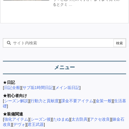
るとクミ ...
メニュー
★
日記
[
日記全般
][
サブ垢1時間日記
][
メイン垢日記
]
★初心者向け
[
シーズン解説
][
行動力と貢献度
][
課金不要アイテム
][
金策一般
][
生活基
礎
]
★装備関連
[
強化アイテム
][
シーズン後
][
たゆまぬ
][
太古防具
][
アクセ改良
][
錬金石
改良
][
デヴォ
][
君王武器
]