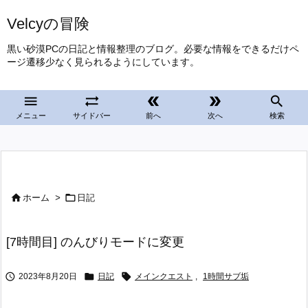
Velcyの冒険
黒い砂漠PCの日記と情報整理のブログ。必要な情報をできるだけペ
ージ遷移少なく見られるようにしています。





メニュー
サイドバー
前へ
次へ
検索


ホーム
>
日記
[7時間目] のんびりモードに変更



2023年8月20日
日記
メインクエスト
,
1時間サブ垢