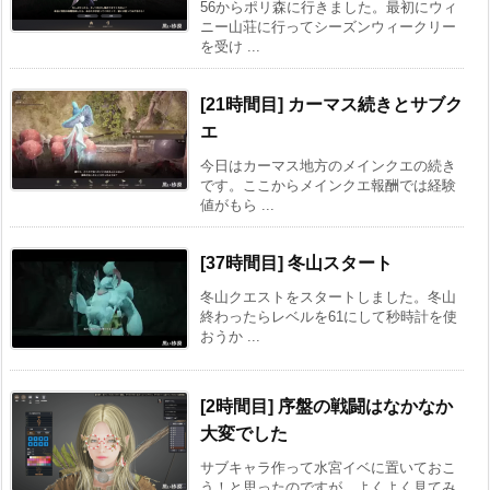
56からポリ森に行きました。最初にウィ
ニー山荘に行ってシーズンウィークリー
を受け ...
[21時間目] カーマス続きとサブク
エ
今日はカーマス地方のメインクエの続き
です。ここからメインクエ報酬では経験
値がもら ...
[37時間目] 冬山スタート
冬山クエストをスタートしました。冬山
終わったらレベルを61にして秒時計を使
おうか ...
[2時間目] 序盤の戦闘はなかなか
大変でした
サブキャラ作って水宮イベに置いておこ
う！と思ったのですが、よくよく見てみ