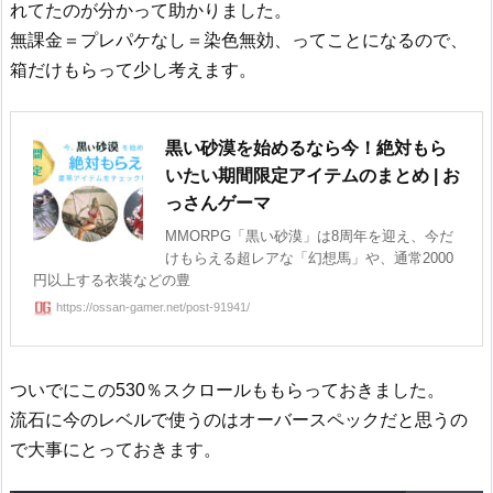
れてたのが分かって助かりました。
無課金＝プレパケなし＝染色無効、ってことになるので、
箱だけもらって少し考えます。
黒い砂漠を始めるなら今！絶対もら
いたい期間限定アイテムのまとめ | お
っさんゲーマ
MMORPG「黒い砂漠」は8周年を迎え、今だ
けもらえる超レアな「幻想馬」や、通常2000
円以上する衣装などの豊
https://ossan-gamer.net/post-91941/
ついでにこの530％スクロールももらっておきました。
流石に今のレベルで使うのはオーバースペックだと思うの
で大事にとっておきます。