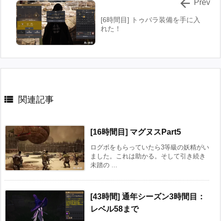

Prev
[6時間目] トゥバラ装備を手に入
れた！

関連記事
[16時間目] マグヌスPart5
ログボをもらっていたら3等級の妖精がい
ました。これは助かる。そして引き続き
未踏の ...
[43時間] 通年シーズン3時間目：
レベル58まで