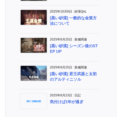
2025年10月8日
:
砂漠QoL
[黒い砂漠] 一般的な金策方
法について
2025年9月25日
:
装備関連
[黒い砂漠] シーズン後のST
EP UP
2025年9月25日
:
装備関連
[黒い砂漠] 君王武器と太初
のアルティニソル
2025年9月23日
:
日記
気付けば1年が過ぎ