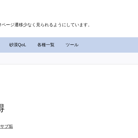
けページ遷移少なく見られるようにしています。
砂漠QoL
各種一覧
ツール
得
間サブ垢