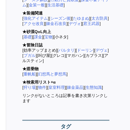
ム
][
金策一般
][
生活基礎
]
★装備関連
[
強化アイテム
][
シーズン後
][
たゆまぬ
][
太古防具
]
[
アクセ改良
][
錬金石改良
][
デヴォ
][
君王武器
]
★砂漠QoL向上
[
基礎
][
課金
][
宝物
][小ネタ]
★冒険日誌
[効率アップまとめ][
バルタリ
][
ドーリン
][
デヴェ
]
[
プガル
][叫び屋][グレコ][マガハン][カプラス][ア
ルスティン]
★搭乗物
[
重帆船
][
幻想馬と夢想馬
]
★検索用リスト+α
[
狩り場
][
物件
][
皇室料理
][
錬金薬品
][
生態知識
]
リンクがないところは記事を書き次第リンクし
ます
タグ