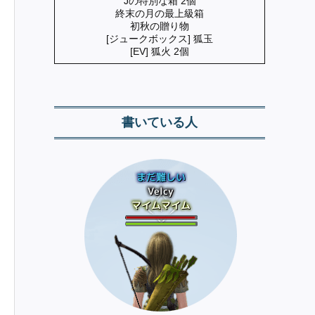
Jの特別な箱 2個
終末の月の最上級箱
初秋の贈り物
[ジュークボックス] 狐玉
[EV] 狐火 2個
書いている人