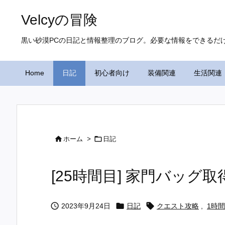
Velcyの冒険
黒い砂漠PCの日記と情報整理のブログ。必要な情報をできるだ
Home
日記
初心者向け
装備関連
生活関連


ホーム
>
日記
[25時間目] 家門バッグ取



2023年9月24日
日記
クエスト攻略
,
1時