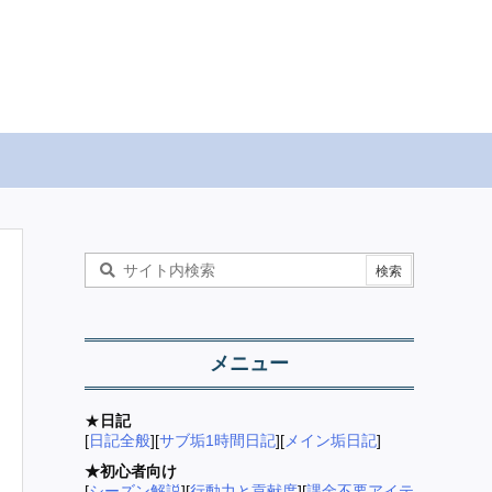
メニュー
★
日記
[
日記全般
][
サブ垢1時間日記
][
メイン垢日記
]
★初心者向け
[
シーズン解説
][
行動力と貢献度
][
課金不要アイテ